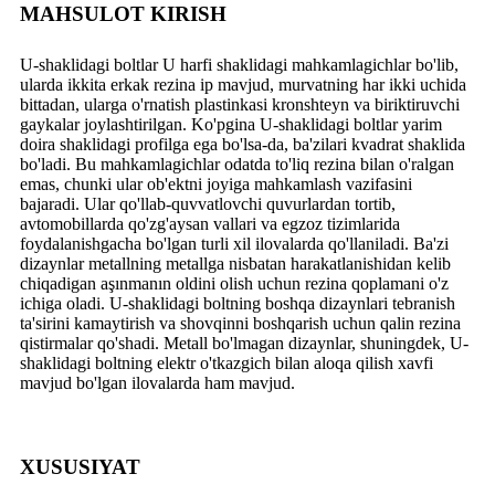
MAHSULOT KIRISH
U-shaklidagi boltlar U harfi shaklidagi mahkamlagichlar bo'lib,
ularda ikkita erkak rezina ip mavjud, murvatning har ikki uchida
bittadan, ularga o'rnatish plastinkasi kronshteyn va biriktiruvchi
gaykalar joylashtirilgan. Ko'pgina U-shaklidagi boltlar yarim
doira shaklidagi profilga ega bo'lsa-da, ba'zilari kvadrat shaklida
bo'ladi. Bu mahkamlagichlar odatda to'liq rezina bilan o'ralgan
emas, chunki ular ob'ektni joyiga mahkamlash vazifasini
bajaradi. Ular qo'llab-quvvatlovchi quvurlardan tortib,
avtomobillarda qo'zg'aysan vallari va egzoz tizimlarida
foydalanishgacha bo'lgan turli xil ilovalarda qo'llaniladi. Ba'zi
dizaynlar metallning metallga nisbatan harakatlanishidan kelib
chiqadigan aşınmanın oldini olish uchun rezina qoplamani o'z
ichiga oladi. U-shaklidagi boltning boshqa dizaynlari tebranish
ta'sirini kamaytirish va shovqinni boshqarish uchun qalin rezina
qistirmalar qo'shadi. Metall bo'lmagan dizaynlar, shuningdek, U-
shaklidagi boltning elektr o'tkazgich bilan aloqa qilish xavfi
mavjud bo'lgan ilovalarda ham mavjud.
XUSUSIYAT