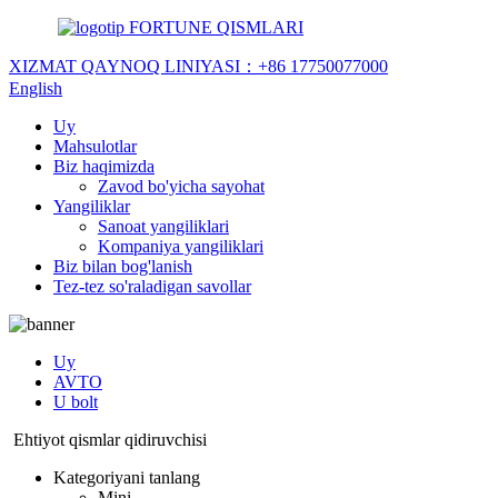
FORTUNE QISMLARI
XIZMAT QAYNOQ LINIYASI：
+86 17750077000
English
Uy
Mahsulotlar
Biz haqimizda
Zavod bo'yicha sayohat
Yangiliklar
Sanoat yangiliklari
Kompaniya yangiliklari
Biz bilan bog'lanish
Tez-tez so'raladigan savollar
Uy
AVTO
U bolt
Ehtiyot qismlar qidiruvchisi
Kategoriyani tanlang
Mini