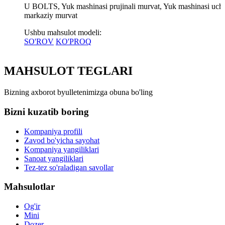
U BOLTS, Yuk mashinasi prujinali murvat, Yuk mashinasi uch
markaziy murvat
Ushbu mahsulot modeli:
SO'ROV
KO'PROQ
MAHSULOT TEGLARI
Bizning axborot byulletenimizga obuna bo'ling
Bizni kuzatib boring
Kompaniya profili
Zavod bo'yicha sayohat
Kompaniya yangiliklari
Sanoat yangiliklari
Tez-tez so'raladigan savollar
Mahsulotlar
Og'ir
Mini
Dozer