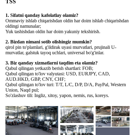
TSS
1. Sifatni qanday kafolatlay olamiz?
Ommaviy ishlab chiqarishdan oldin har doim ishlab chiqarishdan
oldingi namunalar;
Yuk tashishdan oldin har doim yakuniy tekshirish.
2. Bizdan nimani sotib olishingiz mumkin?
qirol pin to'plamlari, g'ildirak uyasi murvatlari, prujinali U-
murvatlar, galstuk tayoq uchlari, universal bo'g'inlar.
3. Biz qanday xizmatlarni taqdim eta olamiz?
Qabul qilingan yetkazib berish shartlari: FOB;
Qabul qilingan to'lov valyutasi: USD, EURJPY, CAD,
AUD.HKD, GBP, CNY, CHF;
Qabul qilingan to'lov turi: T/T, L/C, D/P, D/A, PayPal, Western
Union, Naqd pul;
So'zlashuv tili: Ingliz, xitoy, yapon, nemis, rus, koreys.