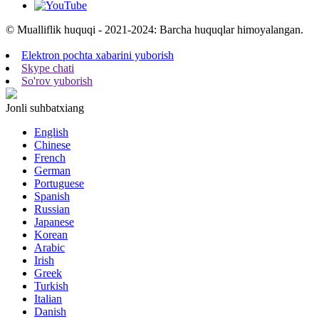
© Mualliflik huquqi - 2021-2024: Barcha huquqlar himoyalangan.
Elektron pochta xabarini yuborish
Skype chati
So'rov yuborish
Jonli suhbat
xiang
English
Chinese
French
German
Portuguese
Spanish
Russian
Japanese
Korean
Arabic
Irish
Greek
Turkish
Italian
Danish