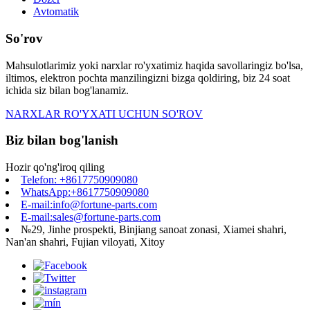
Avtomatik
So'rov
Mahsulotlarimiz yoki narxlar ro'yxatimiz haqida savollaringiz bo'lsa,
iltimos, elektron pochta manzilingizni bizga qoldiring, biz 24 soat
ichida siz bilan bog'lanamiz.
NARXLAR RO'YXATI UCHUN SO'ROV
Biz bilan bog'lanish
Hozir qo'ng'iroq qiling
Telefon: +8617750909080
WhatsApp:+8617750909080
E-mail:info@fortune-parts.com
E-mail:sales@fortune-parts.com
№29, Jinhe prospekti, Binjiang sanoat zonasi, Xiamei shahri,
Nan'an shahri, Fujian viloyati, Xitoy