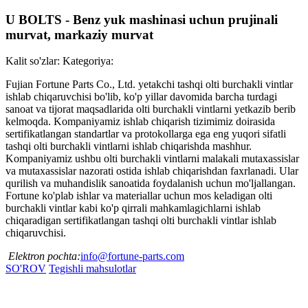
U BOLTS - Benz yuk mashinasi uchun prujinali
murvat, markaziy murvat
Kalit so'zlar:
Kategoriya:
Fujian Fortune Parts Co., Ltd. yetakchi tashqi olti burchakli vintlar
ishlab chiqaruvchisi bo'lib, ko'p yillar davomida barcha turdagi
sanoat va tijorat maqsadlarida olti burchakli vintlarni yetkazib berib
kelmoqda. Kompaniyamiz ishlab chiqarish tizimimiz doirasida
sertifikatlangan standartlar va protokollarga ega eng yuqori sifatli
tashqi olti burchakli vintlarni ishlab chiqarishda mashhur.
Kompaniyamiz ushbu olti burchakli vintlarni malakali mutaxassislar
va mutaxassislar nazorati ostida ishlab chiqarishdan faxrlanadi. Ular
qurilish va muhandislik sanoatida foydalanish uchun mo'ljallangan.
Fortune ko'plab ishlar va materiallar uchun mos keladigan olti
burchakli vintlar kabi ko'p qirrali mahkamlagichlarni ishlab
chiqaradigan sertifikatlangan tashqi olti burchakli vintlar ishlab
chiqaruvchisi.
Elektron pochta:
info@fortune-parts.com
SO'ROV
Tegishli mahsulotlar