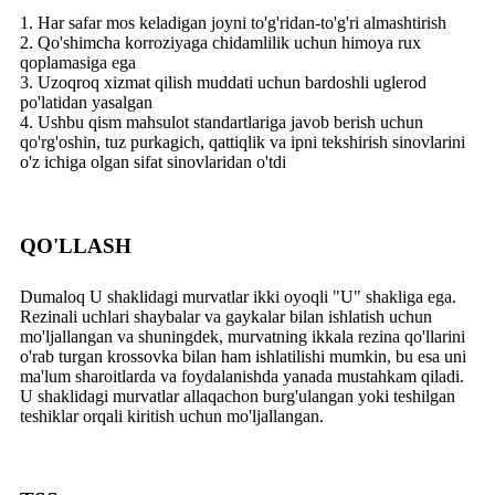
1. Har safar mos keladigan joyni to'g'ridan-to'g'ri almashtirish
2. Qo'shimcha korroziyaga chidamlilik uchun himoya rux
qoplamasiga ega
3. Uzoqroq xizmat qilish muddati uchun bardoshli uglerod
po'latidan yasalgan
4. Ushbu qism mahsulot standartlariga javob berish uchun
qo'rg'oshin, tuz purkagich, qattiqlik va ipni tekshirish sinovlarini
o'z ichiga olgan sifat sinovlaridan o'tdi
QO'LLASH
Dumaloq U shaklidagi murvatlar ikki oyoqli "U" shakliga ega.
Rezinali uchlari shaybalar va gaykalar bilan ishlatish uchun
mo'ljallangan va shuningdek, murvatning ikkala rezina qo'llarini
o'rab turgan krossovka bilan ham ishlatilishi mumkin, bu esa uni
ma'lum sharoitlarda va foydalanishda yanada mustahkam qiladi.
U shaklidagi murvatlar allaqachon burg'ulangan yoki teshilgan
teshiklar orqali kiritish uchun mo'ljallangan.