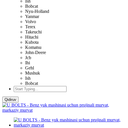
Ish
Bobcat
Nyu-Holland
Yanmar
Volvo
Terex
Takeuchi
Hitachi
Kubota
Komatsu
John-Deere
Jcb
Ihi
Gehl
Mushuk
Ish
Bobcat
Qidiruv