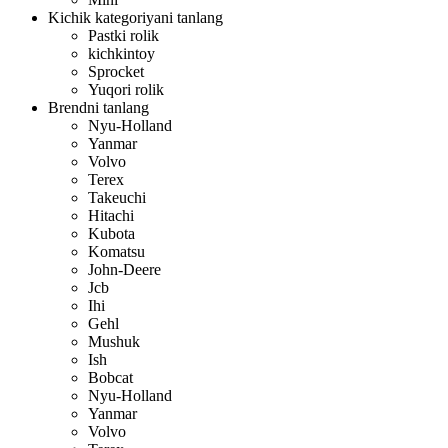
Kichik kategoriyani tanlang
Pastki rolik
kichkintoy
Sprocket
Yuqori rolik
Brendni tanlang
Nyu-Holland
Yanmar
Volvo
Terex
Takeuchi
Hitachi
Kubota
Komatsu
John-Deere
Jcb
Ihi
Gehl
Mushuk
Ish
Bobcat
Nyu-Holland
Yanmar
Volvo