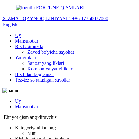
FORTUNE QISMLARI
XIZMAT QAYNOQ LINIYASI：
+86 17750077000
English
Uy
Mahsulotlar
Biz haqimizda
Zavod bo'yicha sayohat
Yangiliklar
Sanoat yangiliklari
Kompaniya yangiliklari
Biz bilan bog'lanish
Tez-tez so'raladigan savollar
Uy
Mahsulotlar
Ehtiyot qismlar qidiruvchisi
Kategoriyani tanlang
Mini
Kichik kategoriyani tanlang