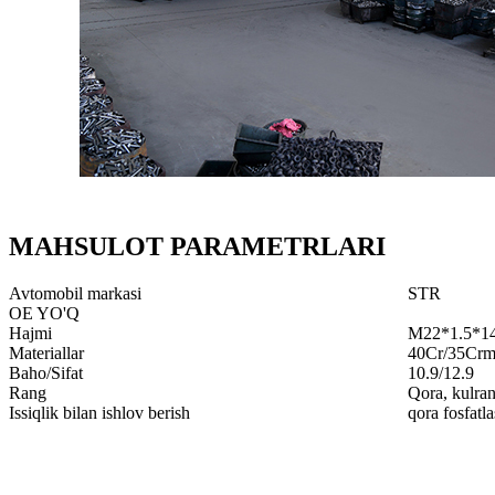
MAHSULOT PARAMETRLARI
Avtomobil markasi
STR
OE YO'Q
Hajmi
M22*1.5*1
Materiallar
40Cr/35Cr
Baho/Sifat
10.9/12.9
Rang
Qora, kulran
Issiqlik bilan ishlov berish
qora fosfatl