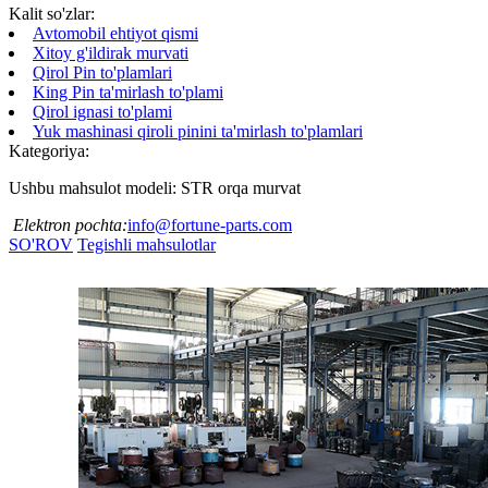
Kalit so'zlar:
Avtomobil ehtiyot qismi
Xitoy g'ildirak murvati
Qirol Pin to'plamlari
King Pin ta'mirlash to'plami
Qirol ignasi to'plami
Yuk mashinasi qiroli pinini ta'mirlash to'plamlari
Kategoriya:
Ushbu mahsulot modeli: STR orqa murvat
Elektron pochta:
info@fortune-parts.com
SO'ROV
Tegishli mahsulotlar