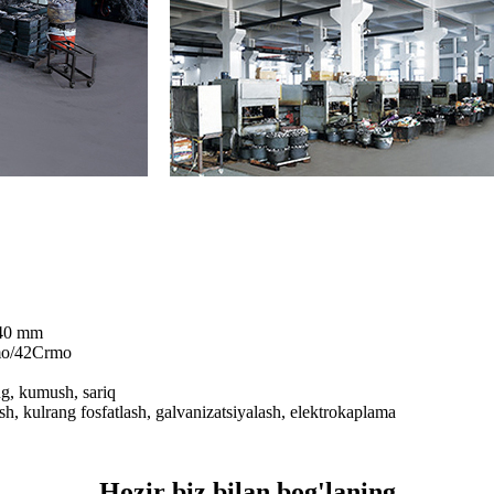
40 mm
mo/42Crmo
g, kumush, sariq
ash, kulrang fosfatlash, galvanizatsiyalash, elektrokaplama
Hozir biz bilan bog'laning