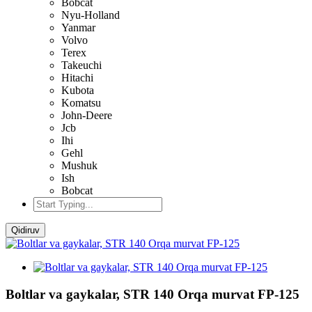
Bobcat
Nyu-Holland
Yanmar
Volvo
Terex
Takeuchi
Hitachi
Kubota
Komatsu
John-Deere
Jcb
Ihi
Gehl
Mushuk
Ish
Bobcat
Qidiruv
Boltlar va gaykalar, STR 140 Orqa murvat FP-125