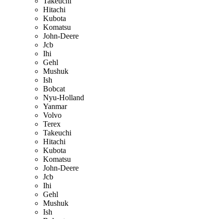
Takeuchi
Hitachi
Kubota
Komatsu
John-Deere
Jcb
Ihi
Gehl
Mushuk
Ish
Bobcat
Nyu-Holland
Yanmar
Volvo
Terex
Takeuchi
Hitachi
Kubota
Komatsu
John-Deere
Jcb
Ihi
Gehl
Mushuk
Ish