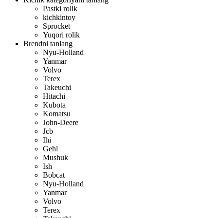
Pastki rolik
kichkintoy
Sprocket
Yuqori rolik
Brendni tanlang
Nyu-Holland
Yanmar
Volvo
Terex
Takeuchi
Hitachi
Kubota
Komatsu
John-Deere
Jcb
Ihi
Gehl
Mushuk
Ish
Bobcat
Nyu-Holland
Yanmar
Volvo
Terex